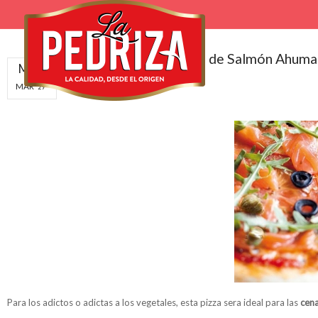
Pizza de Salmón Ahum
MAR
Pizzas
MAR
29
Para los adictos o adictas a los vegetales, esta pizza sera ideal para las
cena