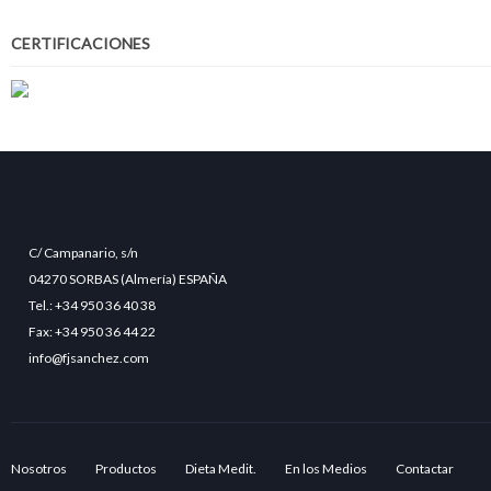
CERTIFICACIONES
C/ Campanario, s/n
04270 SORBAS (Almería) ESPAÑA
Tel.: +34 950 36 40 38
Fax: +34 950 36 44 22
info@fjsanchez.com
Nosotros
Productos
Dieta Medit.
En los Medios
Contactar