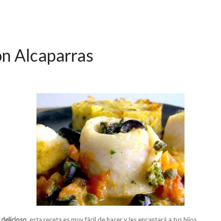
n Alcaparras
 delicioso
, esta receta es muy fácil de hacer y les encantará a tus hijos.