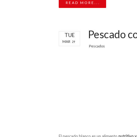
READ MORE...
Pescado co
TUE
MAR
29
Pescados
El pescado blanco es un alimento
nutritivo y