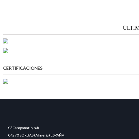
ÚLTI
CERTIFICACIONES
C/ Campanario, s/n
04270 SORBAS (Almería) ESPAÑA