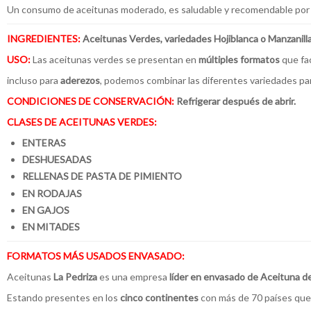
Un consumo de aceitunas moderado, es saludable y recomendable por s
INGREDIENTES:
Aceitunas Verdes, variedades Hojiblanca o Manzanilla, a
USO:
Las aceitunas verdes se presentan en
múltiples formatos
que fa
incluso para
aderezos
, podemos combinar las diferentes variedades pa
CONDICIONES DE CONSERVACIÓN:
Refrigerar después de abrir.
CLASES DE ACEITUNAS VERDES:
ENTERAS
DESHUESADAS
RELLENAS DE PASTA DE PIMIENTO
EN RODAJAS
EN GAJOS
EN MITADES
FORMATOS MÁS USADOS ENVASADO:
Aceitunas
La Pedriza
es una empresa
líder en envasado de Aceituna d
Estando presentes en los
cinco continentes
con más de 70 países que