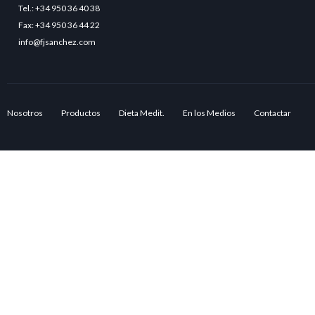
Tel.: +34 950 36 40 38
Fax: +34 950 36 44 22
info@fjsanchez.com
Nosotros
Productos
Dieta Medit.
En los Medios
Contactar