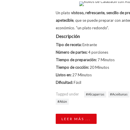
Un plato
vistoso, refrescante, sencillo de pr
apetecible
, que se puede preparar con ante
económico. "un plato redondo".
Descripción
Tipo de receta:
Entrante
Número de partes:
4 porciones
Tiempo de preparación:
7 Minutos
Tiempo de cocción:
20 Minutos
Listos en:
27 Minutos
Dificultad:
Fácil
Tagged under
Alcaparras
Aceitunas
Atún
LEER MÁS ...