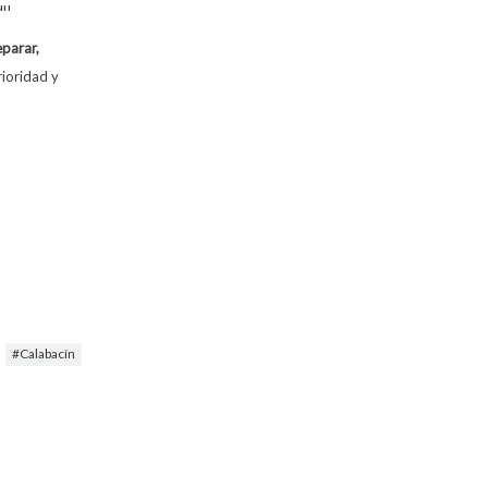
eparar,
rioridad y
Calabacín