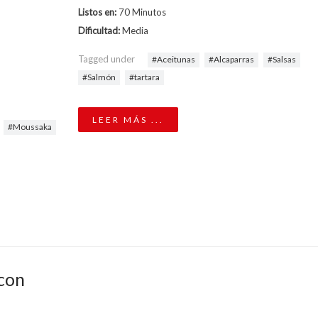
Listos en:
70 Minutos
Dificultad:
Media
Tagged under
Aceitunas
Alcaparras
Salsas
Salmón
tartara
LEER MÁS ...
Moussaka
 con