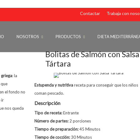
Contactar
Trabaja con noso
IO
NOSOTROS
PRODUCTOS
DIETA MEDITERRÁNE
Bolitas de Salmón con Salsa
Tártara
a griega
: la
o que
Estupenda y nutritiva
receta para conseguir que los niños
 en el fondo no
coman pescado.
 ir
Descripción
ue nos queda
Tipo de receta:
Entrante
Número de partes:
2 porciones
Tiempo de preparación:
45 Minutos
Tiempo de cocción:
30 Minutos