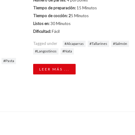
Número de partes:
4 porciones
Tiempo de preparación:
15 Minutos
Tiempo de cocción: 2
5 Minutos
Listos en:
30 Minutos
Dificultad:
Fácil
Tagged under
Alcaparras
Tallarines
Salmón
Langostinos
Nata
Pasta
LEER MÁS ...