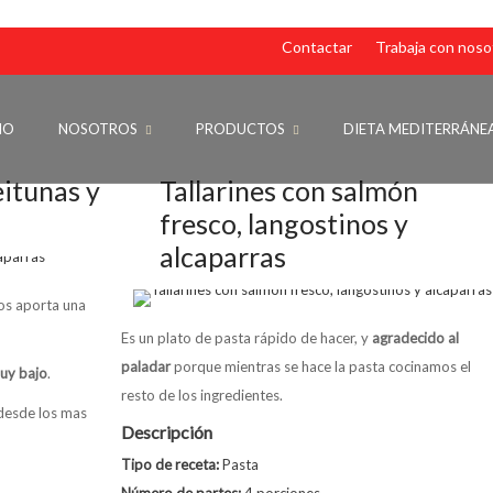
Contactar
Trabaja con noso
IO
NOSOTROS
PRODUCTOS
DIETA MEDITERRÁNE
itunas y
Tallarines con salmón
fresco, langostinos y
alcaparras
s aporta una
Es un plato de pasta rápido de hacer, y
agradecido al
paladar
porque mientras se hace la pasta cocinamos el
uy bajo
.
resto de los ingredientes.
 desde los mas
Descripción
Tipo de receta:
Pasta