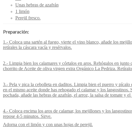
Unas hebras de azafrán
1 limón
Perejil fresco.
Preparación:
1.- Coloca una sartén al fuego, vierte el vino blanco, añade los mejill
retírales la cáscara vacía y resérvalos.
2.- Limpia bien los calamares y córtalos en aros. Rehógalos en junto 
chorrito de Aceite de oliva virgen extra Orgánico La Pedriza. Retíralo
3.- Pela y pica la cebolleta en daditos. Limpia bien el puerro y píca
en el mismo aceite donde has rehogado el calamar y los langostinos. 
pochada, añade las hebras de azafrán, el arroz, la salsa de tomate y e
4.- Coloca encima los aros de calamar, los mejillones y los langostin
repose 4-5 minutos. Sirve.
Adorna con el limón y con unas hojas de perejil.