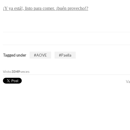
¡Y ya está!, listo para comer. ¡buén provecho!
?
Tagged under
AOVE
Paella
Visto
3349
veces
Va