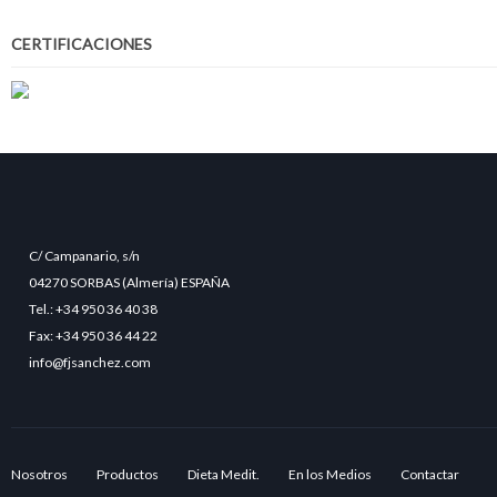
CERTIFICACIONES
C/ Campanario, s/n
04270 SORBAS (Almería) ESPAÑA
Tel.: +34 950 36 40 38
Fax: +34 950 36 44 22
info@fjsanchez.com
Nosotros
Productos
Dieta Medit.
En los Medios
Contactar