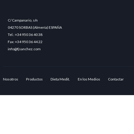
C/ Campanario, s/n
04270 SORBAS (Almería) ESPAÑA
Tel.: +34 950 36 40 38
Fax: +34 950 36 44 22
info@fjsanchez.com
Nosotros
Productos
Dieta Medit.
En los Medios
Contactar