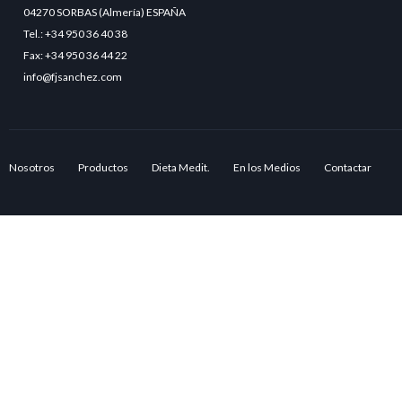
04270 SORBAS (Almería) ESPAÑA
Tel.: +34 950 36 40 38
Fax: +34 950 36 44 22
info@fjsanchez.com
Nosotros
Productos
Dieta Medit.
En los Medios
Contactar