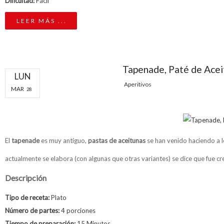
Dificultad:
Fácil
LEER MÁS ...
Tapenade, Paté de Ace
LUN
Aperitivos
MAR
28
El
tapenade
es muy antiguo,
pastas de aceitunas
se han venido haciendo a lo
actualmente se elabora (con algunas que otras variantes) se dice que fue cr
Descripción
Tipo de receta:
Plato
Número de partes:
4 porciones
Tiempo de preparación:
15 Minutos