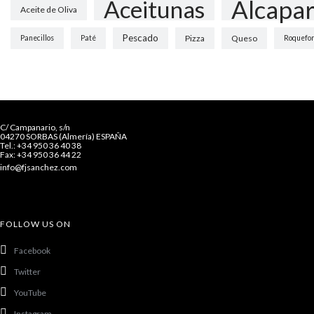
Alcapar
Aceitunas
Aceite de Oliva
Pescado
Pizza
Queso
Panecillos
Paté
Roquefor
C/ Campanario, s/n
04270 SORBAS (Almería) ESPAÑA
Tel.: +34 950 36 40 38
Fax: +34 950 36 44 22
info@fjsanchez.com
FOLLOW US ON
Facebook
Twitter
YouTube
Instagram