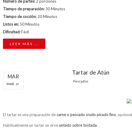
Número de partes:
2 porciones
Tiempo de preparación:
30 Minutos
Tiempo de cocción:
20 Minutos
Listos en:
50 Minutos
Dificultad:
Fácil
LEER MÁS ...
Tartar de Atún
MAR
Pescados
MAR
29
El tartar es una preparación de
carne o pescado crudo picado fino
, opciona
Habitualmente un tartar se sirve
untado sobre tostada
.