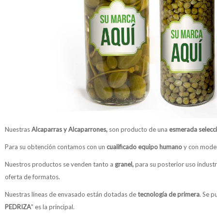
Nuestras
Alcaparras y Alcaparrones,
son producto de una
esmerada selecc
Para su obtención contamos con un
cualificado equipo humano
y con moder
Nuestros productos se venden tanto a
granel,
para su posterior uso indust
oferta de formatos.
Nuestras líneas de envasado están dotadas de
tecnología de
primera
. Se p
PEDRIZA
" es la principal.