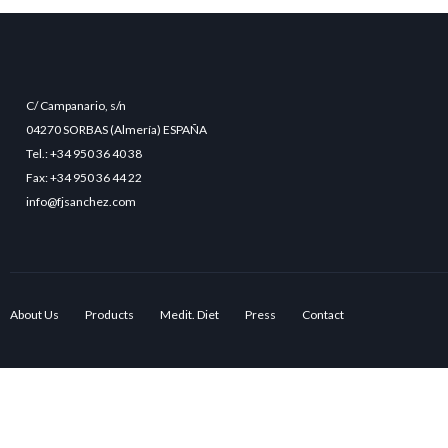
C/ Campanario, s/n
04270 SORBAS (Almería) ESPAÑA
Tel.: +34 950 36 40 38
Fax: +34 950 36 44 22
info@fjsanchez.com
About Us
Products
Medit. Diet
Press
Contact