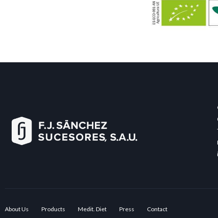
About Us
Products
Medit. Diet
Press
Contact