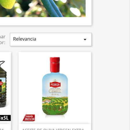
nar
Relevancia

or:
Vista rápida