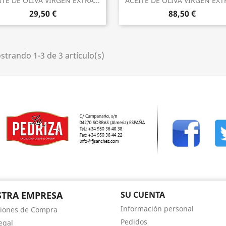


ITE DE OLIVA VIRGEN EXTRA...
ACEITE DE OLIVA VIRGEN EXTR
29,50 €
88,50 €
trando 1-3 de 3 artículo(s)
TRA EMPRESA
SU CUENTA
Información personal
iones de Compra
Pedidos
egal