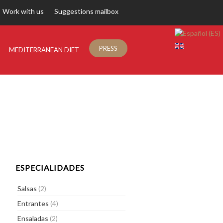
Work with us
Suggestions mailbox
PRESS
MEDITERRANEAN DIET
ESPECIALIDADES
Salsas
(2)
Entrantes
(4)
Ensaladas
(2)