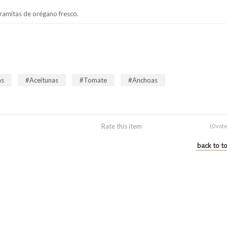
amitas de orégano fresco.
as
Aceitunas
Tomate
Anchoas
Rate this item
(0 vot
back to t