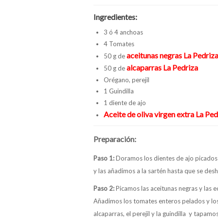
Ingredientes:
3 ó 4 anchoas
4 Tomates
aceitunas negras La Pedriz
50 g de
alcaparras La Pedriza
50 g de
Orégano, perejil
1 Guindilla
1 diente de ajo
Aceite de oliva virgen extra La Ped
Preparación:
Paso 1:
Doramos los dientes de ajo picados 
y las añadimos a la sartén hasta que se des
Paso 2:
Picamos las aceitunas negras y las e
Añadimos los tomates enteros pelados y lo
alcaparras, el perejil y la guindilla y tapam