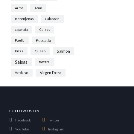
Atún
Arroz
Berenjenas
Calabacín
caponata
Carnes
Paella
Pescado
Pizza
Queso
Salmón
Salsas
tartara
Virgen Extra
Verduras
FOLLOW US ON
Facebook
Twitter
YouTube
Instagram