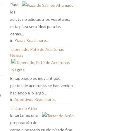
Para
los
adictos o adictas a los vegetales,
esta pizza sera ideal para las
cenas…
in
Pizzas
Read more...
Tapenade, Paté de Aceitunas
Negras
El tapenade es muy antiguo,
pastas de aceitunas se han venido
haciendo a lo largo…
s
in
Aperitivos
Read more...
Tartar de Atún
El tartar es una
preparación de
carne o pescado crudo picado fino,