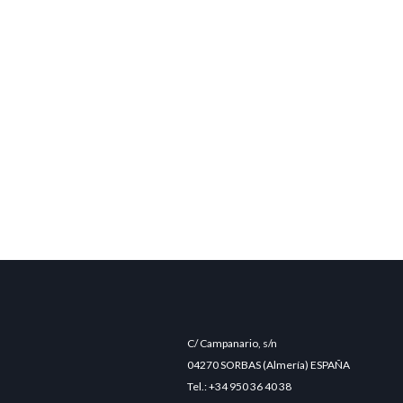
C/ Campanario, s/n
04270 SORBAS (Almería) ESPAÑA
Tel.: +34 950 36 40 38