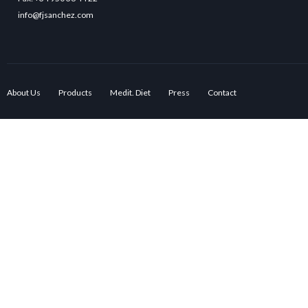
info@fjsanchez.com
About Us
Products
Medit. Diet
Press
Contact