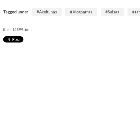
Tagged under
Aceitunas
Alcaparras
Salsas
ta
Read
15399
times