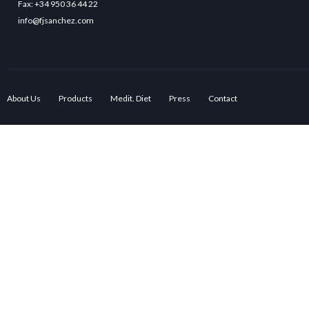
Fax: +34 950 36 44 22
info@fjsanchez.com
About Us
Products
Medit. Diet
Press
Contact