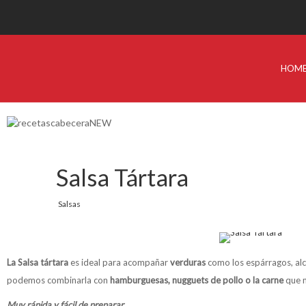
HOM
Salsa Tártara
Salsas
La Salsa tártara
es ideal para acompañar
verduras
como los espárragos, alc
podemos combinarla con
hamburguesas, nugguets de pollo o la carne
que m
Muy rápida y fácil de preparar.