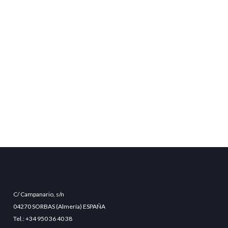
C/ Campanario, s/n
04270 SORBAS (Almería) ESPAÑA
Tel.: +34 950 36 40 38