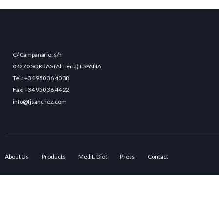
C/ Campanario, s/n
04270 SORBAS (Almería) ESPAÑA
Tel.: +34 950 36 40 38
Fax: +34 950 36 44 22
info@fjsanchez.com
About Us
Products
Medit. Diet
Press
Contact